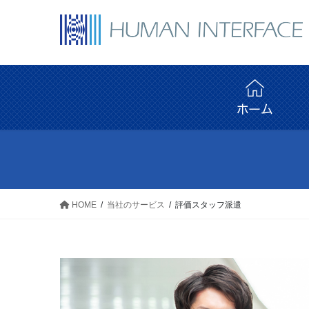
コ
ナ
ン
ビ
テ
ゲ
ン
ー
ツ
シ
へ
ョ
ス
ン
キ
に
ッ
移
プ
動
HOME
当社のサービス
評価スタッフ派遣