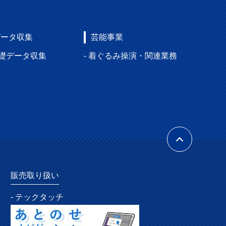
データ収集
芸能事業
基礎データ収集
- 着ぐるみ操演・関連業務
販売取り扱い
- テックタッチ